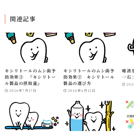
関連記事
キシリトールのムシ歯予
キシリトールのムシ歯予
唾液
防効果③ 『キシリトー
防効果② キシリトール
一石
ル製品の摂取量』
製品の選び方
20
2026年7月17日
2026年6月12日