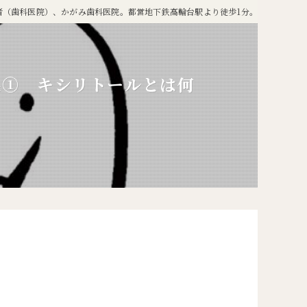
者（歯科医院）、かがみ歯科医院。都営地下鉄高輪台駅より徒歩1分。
果① キシリトールとは何