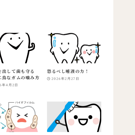
を出して歯も守る
恐るべし唾液の力！
二鳥なガムの噛み方
2026年2月27日
26年4月2日