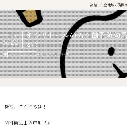
高輪・白金地域の歯医
キシリトールのムシ歯予防効
2026
5/22
か？
スタッフブログ
2026年5月22日
皆様、こんにちは！
歯科衛生士の市川です