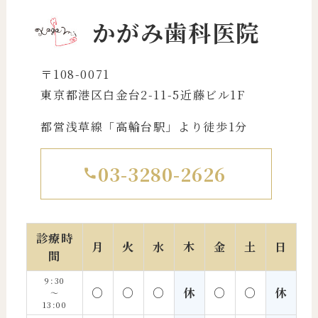
かがみ歯科医院
〒108-0071
東京都港区白金台2-11-5近藤ビル1F
都営浅草線「高輪台駅」より徒歩1分
03-3280-2626
診療時
月
火
水
木
金
土
日
間
9:30
○
○
○
休
○
○
休
〜
13:00