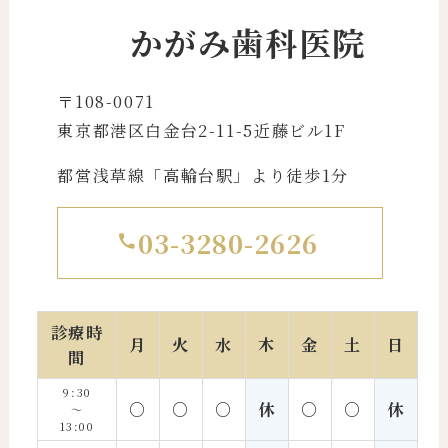
かがみ歯科医院
〒108-0071
東京都港区白金台2-11-5近藤ビル1F
都営浅草線「高輪台駅」より徒歩1分
03-3280-2626
診療時
月
火
水
木
金
土
日
間
9:30
○
○
○
休
○
○
休
〜
13:00