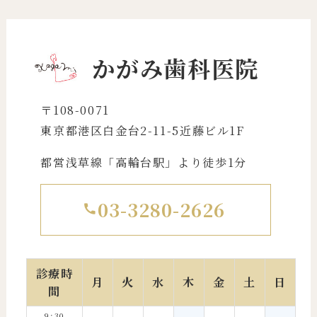
かがみ歯科医院
〒108-0071
東京都港区白金台2-11-5近藤ビル1F
都営浅草線「高輪台駅」より徒歩1分
03-3280-2626
診療時
月
火
水
木
金
土
日
間
9:30