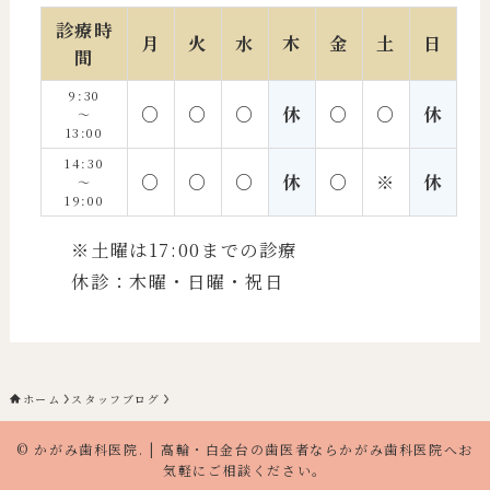
診療時
月
火
水
木
金
土
日
間
9:30
○
○
○
休
○
○
休
〜
13:00
14:30
○
○
○
休
○
※
休
〜
19:00
※土曜は17:00までの診療
休診：木曜・日曜・祝日
ホーム
スタッフブログ
©
かがみ歯科医院. | 高輪・白金台の歯医者ならかがみ歯科医院へお
気軽にご相談ください。